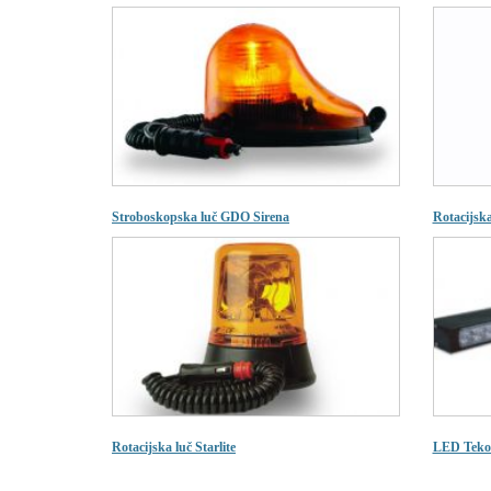
Stroboskopska luč GDO Sirena
Rotacijsk
Rotacijska luč Starlite
LED Tekoč