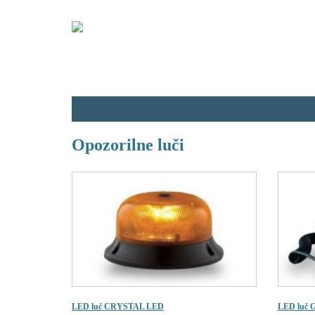
Podjetje
Modri
Rumeni
Dodatni
Med
Opozorilne luči
LED luč CRYSTAL LED
LED luč 