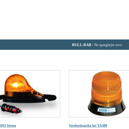
ic. oprema
Povezave
Kontakti
BULL-BAR
-
Ne spreglejte novo splet
GDO Sirena
Stroboskopska luč VA400