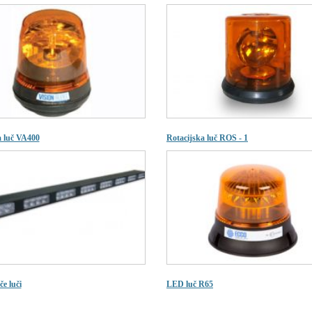
a luč VA400
Rotacijska luč ROS - 1
e luči
LED luč R65