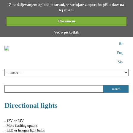
Z nadaljevanjem ogleda te strani, se strinjate z uporabo piškotkov na
tej strani.
Razumem
Več o piškotkih
Hr
Eng
Slo
Directional lights
- 12V or 24V
- More flashing options
- LED or halogen light bulbs